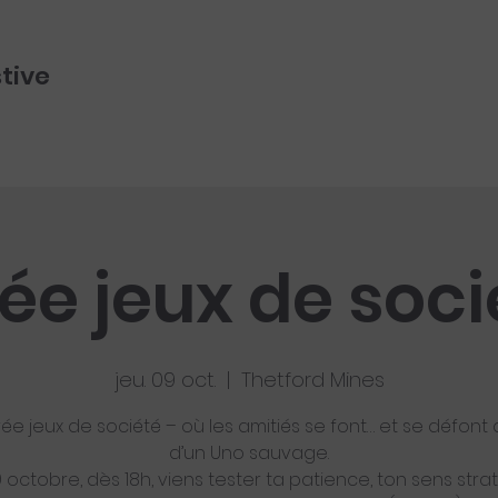
stive
rée jeux de soci
jeu. 09 oct.
  |  
Thetford Mines
rée jeux de société – où les amitiés se font… et se défont
d’un Uno sauvage.
 octobre, dès 18h, viens tester ta patience, ton sens str