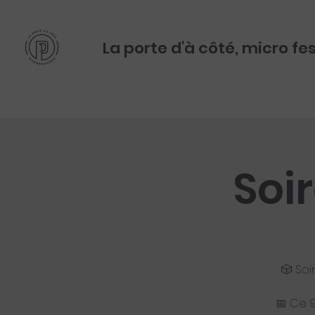
La porte d'à côté, micro fe
Soi
🎲 Soi
📅 Ce 9