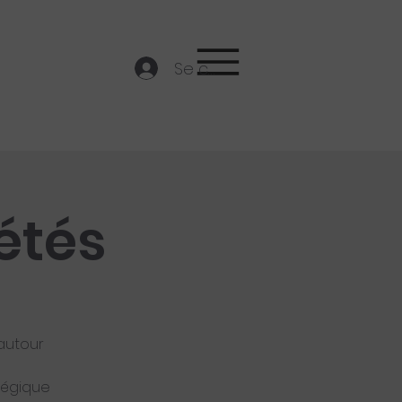
Se connecter
étés
 autour
atégique