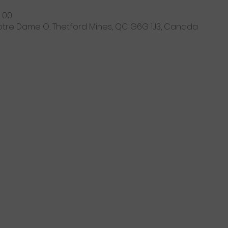
h 00
Notre Dame O, Thetford Mines, QC G6G 1J3, Canada