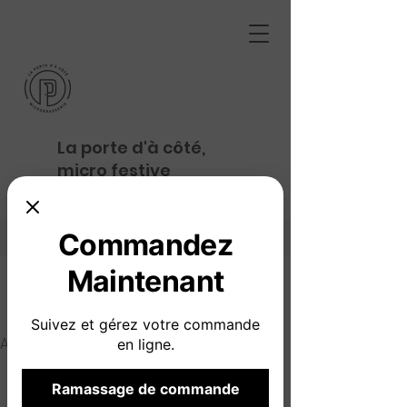
La porte d'à côté,
micro festive
Commandez
Maintenant
Suivez et gérez votre commande
Accueil
Expérience
en ligne.
Expériences
Ramassage de commande