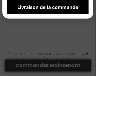
Livraison de la commande
We're not offering any experiences at
the moment. Check back soon.
Commandez Maintenant
(418) 755-1350
laportedacote@hotmail.com