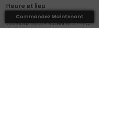
Heure et lieu
Commandez Maintenant
22 févr. 2024, 18 h 30 – 21 h 30
Thetford Mines, 68 Rue Notre Dame O,
Thetford Mines, QC G6G 1J3, Canada
Partager cet événement
(418) 755-1350
laportedacote@hotmail.com
68 Rue Notre Dame O, Thetford Mines,