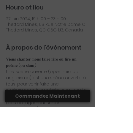
Heure et lieu
27 juin 2024, 19 h 00 – 23 h 00
Thetford Mines, 68 Rue Notre Dame O,
Thetford Mines, QC G6G 1J3, Canada
À propos de l'événement
𝐕𝐢𝐞𝐧𝐬 𝐜𝐡𝐚𝐧𝐭𝐞𝐫, 𝐧𝐨𝐮𝐬 𝐟𝐚𝐢𝐫𝐞 𝐫𝐢𝐫𝐞 𝐨𝐮 𝐥𝐢𝐫𝐞 𝐮𝐧 
𝐩𝐨𝐞̀𝐦𝐞 (𝐨𝐮 𝐬𝐥𝐚𝐦) !
Une scène ouverte (open mic, par 
anglicisme) est une scène ouverte à 
tous, pour venir faire une 
performance humoristique, musicale, 
Commandez Maintenant
ou poétique. Le tout dans l'ouverture 
(pas de jugement sur les 
performances). Bienvenue à tous !
 𝐈𝐧𝐬𝐜𝐫𝐢𝐬 𝐭𝐨𝐢 :  𝐥𝐚𝐩𝐨𝐫𝐭𝐞𝐝𝐚𝐜𝐨𝐭𝐞@𝐡𝐨𝐭𝐦𝐚𝐢𝐥.𝐜𝐨𝐦
 Donne moi des détails (nom, durée 
et choix de ton art (musique, humour, 