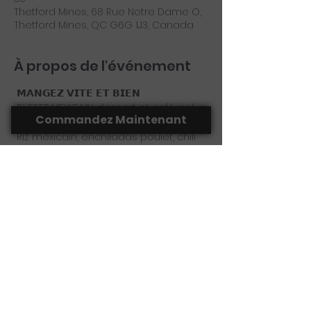
Thetford Mines, 68 Rue Notre Dame O,
Thetford Mines, QC G6G 1J3, Canada
À propos de l'événement
 𝗠𝗔𝗡𝗚𝗘𝗭 𝗩𝗜𝗧𝗘 𝗘𝗧 𝗕𝗜𝗘𝗡 
 BUFFET MEXICAIN, dessert et café inclus 
Commandez Maintenant
!
 Riz mexicain, enchiladas poulet, chili 
boeuf nacho, salade mexicain, tacos...
 Menu à la carte et menu midi régulier 
offert aussi.
Partager cet événement