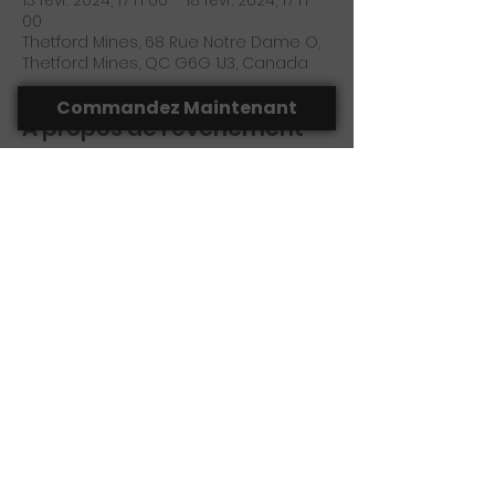
13 févr. 2024, 17 h 00 – 18 févr. 2024, 17 h
00
Thetford Mines, 68 Rue Notre Dame O,
Thetford Mines, QC G6G 1J3, Canada
Commandez Maintenant
À propos de l'événement
Réserver votre place au 418-755-1350. 
Partager cet événement
(418) 755-1350
laportedacote@hotmail.com