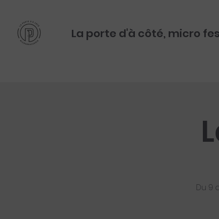
La porte d'à côté, micro fe
L
Du 9 a