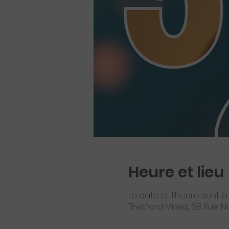
Heure et lieu
La date et l'heure sont à 
Thetford Mines, 68 Rue 