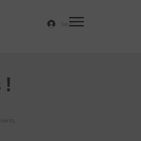
Se connecter
 !
lients,