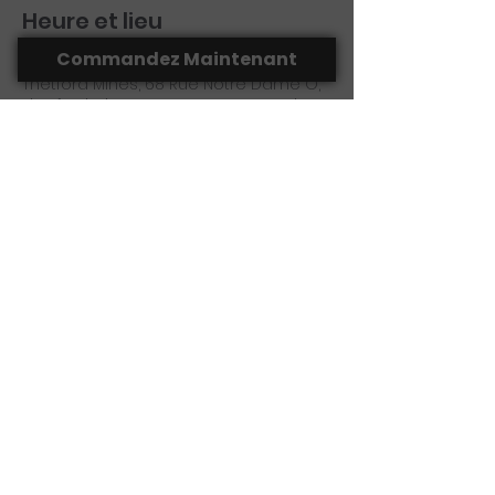
Heure et lieu
Commandez Maintenant
08 mars 2024, 11 h 00 – 21 h 00
Thetford Mines, 68 Rue Notre Dame O,
Thetford Mines, QC G6G 1J3, Canada
Partager cet événement
(418) 755-1350
laportedacote@hotmail.com
68 Rue Notre Dame O, Thetford Mines,