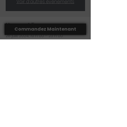
Voir d'autres événements
Heure et lieu
Commandez Maintenant
28 juill. 2024, 19 h 00 – 23 h 00
Thetford Mines, 68 Rue Notre Dame O,
Thetford Mines, QC G6G 1J3, Canada
Partager cet événement
(418) 755-1350