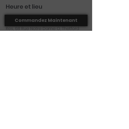
Heure et lieu
20 juin 2026, 09 h 00 – 10 h 09
Commandez Maintenant
La Porte d'à Côté - Microbrasserie &
Res, 68 Rue Notre Dame O, Thetford
Mines, QC G6G 1J3, Canada
Partager cet événement
(418) 755-1350
laportedacote@hotmail.com