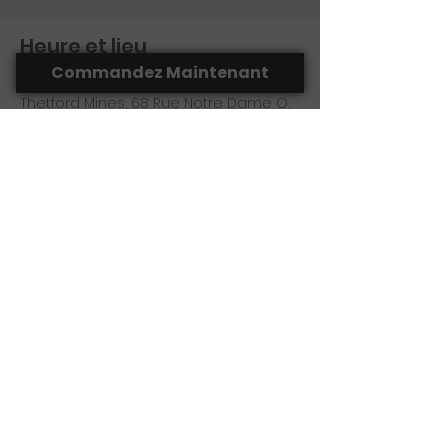
Heure et lieu
Commandez Maintenant
29 nov. 2025, 09 h 00 – 11 h 00
Thetford Mines, 68 Rue Notre Dame O,
Thetford Mines, QC G6G 1J3, Canada
Partager cet événement
(418) 755-1350
laportedacote@hotmail.com