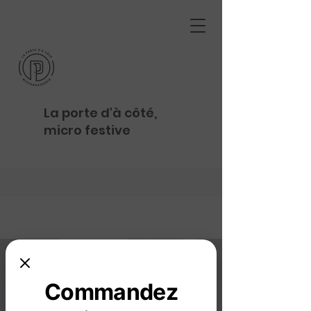
La porte d'à côté,
micro festive
Commandez