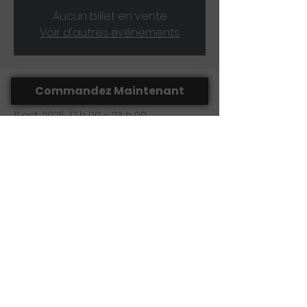
Aucun billet en vente
Voir d'autres événements
Heure et lieu
Commandez Maintenant
11 oct. 2025, 17 h 00 – 23 h 00
Thetford Mines, 68 Rue Notre Dame O,
Thetford Mines, QC G6G 1J3, Canada
Partager cet événement